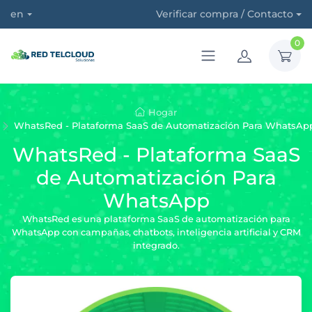
en
Verificar compra / Contacto
0
Hogar
WhatsRed - Plataforma SaaS de Automatización Para WhatsAp
WhatsRed - Plataforma SaaS
de Automatización Para
WhatsApp
WhatsRed es una plataforma SaaS de automatización para
WhatsApp con campañas, chatbots, inteligencia artificial y CRM
integrado.